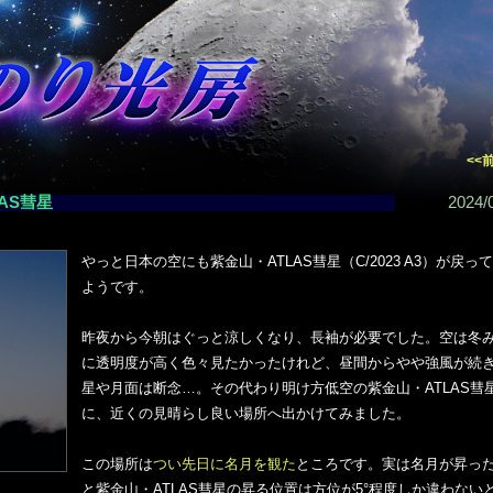
<<
AS彗星
2024/
やっと日本の空にも紫金山・ATLAS彗星（C/2023 A3）が戻っ
ようです。
昨夜から今朝はぐっと涼しくなり、長袖が必要でした。空は冬
に透明度が高く色々見たかったけれど、昼間からやや強風が続
星や月面は断念…。その代わり明け方低空の紫金山・ATLAS彗
に、近くの見晴らし良い場所へ出かけてみました。
この場所は
つい先日に名月を観た
ところです。実は名月が昇っ
と紫金山・ATLAS彗星の昇る位置は方位が5°程度しか違わない