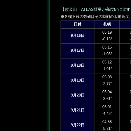
【紫金山・ATLAS彗星が高度5°に達
※各欄下段の数値はその時刻の太陽高度
日付
札幌
05:19
9月16日
-0.15°
05:15
9月17日
-1.03°
05:12
9月18日
-1.91°
05:08
9月19日
-2.77°
05:04
9月20日
-3.61°
05:01
9月21日
-4.43°
04:58
9月22日
-5.21°