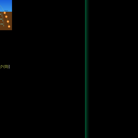
(0)
]