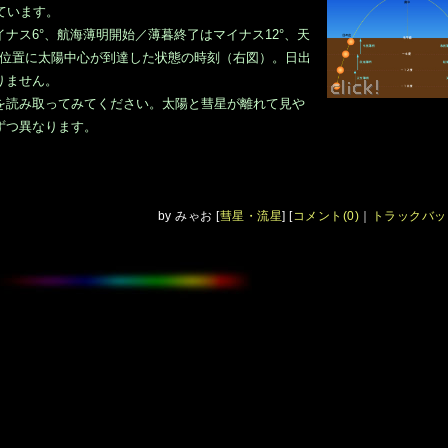
ています。
ナス6°、航海薄明開始／薄暮終了はマイナス12°、天
の位置に太陽中心が到達した状態の時刻（右図）。日出
りません。
を読み取ってみてください。太陽と彗星が離れて見や
ずつ異なります。
by
みゃお
[
彗星・流星
]
[
コメント(0)
｜
トラックバック