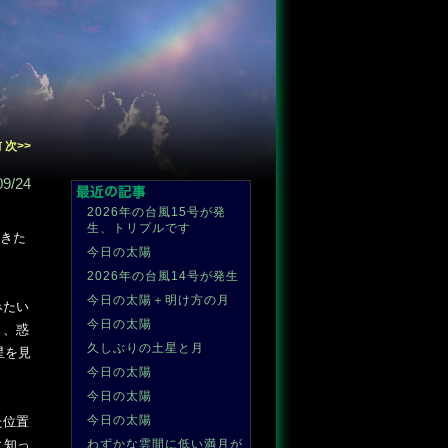
前
次>>
09/24
2026年の台風15号が発
生、トリプルです
てきた
今日の太陽
2026年の台風14号が発生
今日の太陽＋明け方の月
みたい
今日の太陽
き、惑
久しぶりの土星と月
星を見
今日の太陽
今日の太陽
今日の太陽
た位置
わずかな雲間に低い満月が
と知っ