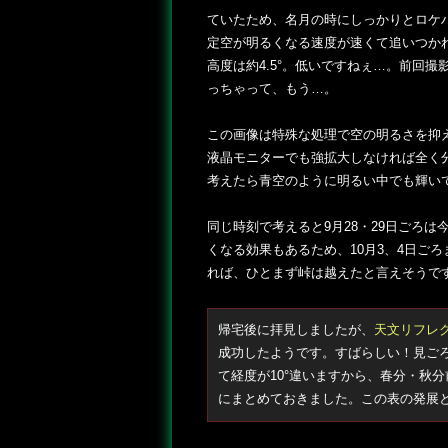
ていたため、名月の時にしっかりとロケ
定空が明るくなる速度が速くて追いつか
高度は約4.5°。低いですねぇ…。前回
っちゃって、もう…。
この画像は特殊な処理で空の明るさを抑
液晶モニターでも強拡大しなければ全く
考えたら青空のように明るい中でも輝い
同じ時刻で考えると9月28・29日ごろ
くなる効果もあるため、10月3、4日ご
れば、ひとまず峠は越えたと言えそうで
帰宅後に拝見しましたが、
天文リフレ
成功したようです。すばらしい！見ご
て経度が10°違いますから、春分・秋
にまとめておきました。この表の発展