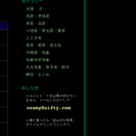
カテゴリー
太陽
月
惑星・準惑星
彗星・流星
小惑星・変光星・重星
人工天体
星景・星野・星文化
空模様・気象
気象光学現象
天文現象・新天体・銀河
解説・まとめ
おしらせ
☆コメント・ＴＢは受け付けてい
ません。メールください^_^/
☆道に迷ったら「ほんのり光房」
タイトルクリックでトップへ。