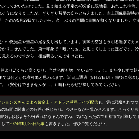
ハンしておいたのでした。見え始まる予定の40分前に現地着、あれこれ準備
れそうになりましたが、ぎりぎり彗星の姿をとらえました。左上画像撮影時の
撮影したのが5月29日でしたから、久しぶりの再開に目頭が熱くなりました。立
えつつ微光星や彗星の尾を炙り出しています。実際の空はもう明る過ぎてカメ
分かりませんでした。第一印象で「暗いなぁ」と思ってしまったほどです。冷
て見えるのですから、相当明るいんですけどね。
は今朝より1°くらい高くなり、当然光度も増しているでしょう。また少しずつ朝
ろまでは何とか観察可能と思われます。近日点通過（9月27日UT）前後に崩壊
す。（安心はできませんが…。）晴れたらぜひ探してみてください。
クションズさんによる紫金山・アトラス彗星ライブ配信
も、雲に邪魔されつつ
ろの時間に関東との時差が感じられ、今さらながら驚かされます。ざっくり言
分前後はおおよそ40分遅れになるんですね。気になったので６都市で計算して
として
2024年9月25日記事
も書きました。ぜひご覧ください。