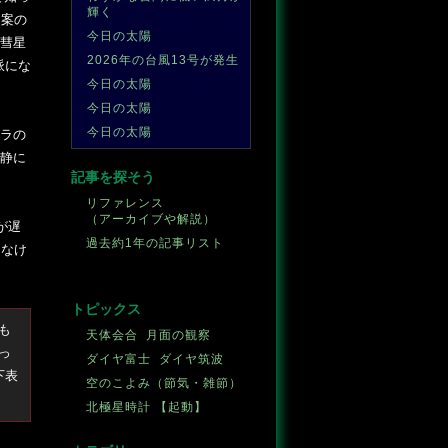
輝く
。案の
今日の太陽
彗星
2026年の台風13号が発生
派にな
今日の太陽
今日の太陽
今日の太陽
ラの
静に
記事を探そう
リファレンス
（アーカイブや解説）
が遅
過去約1年の記事リスト
しなけ
トピックス
も
天体会合
月面の観察
っ
ダイヤ富士
ダイヤ筑波
下表
空のこよみ（節気・雑節）
北極星時計
【起動】