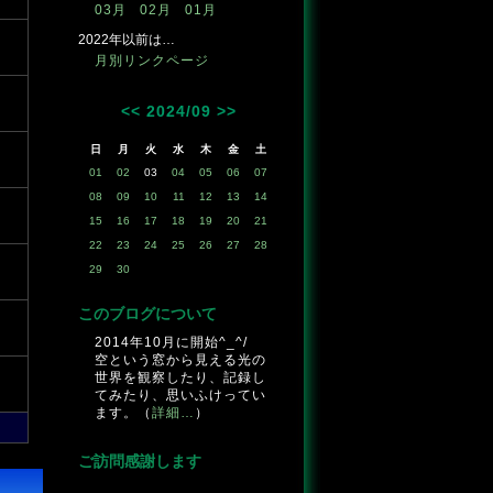
03月
02月
01月
2022年以前は…
月別リンクページ
<<
2024/09
>>
日
月
火
水
木
金
土
01
02
03
04
05
06
07
08
09
10
11
12
13
14
15
16
17
18
19
20
21
22
23
24
25
26
27
28
29
30
このブログについて
2014年10月に開始^_^/
空という窓から見える光の
世界を観察したり、記録し
てみたり、思いふけってい
ます。（
詳細…
）
ご訪問感謝します