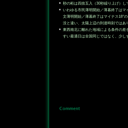
秒の桁は四捨五入（30秒繰り上げ）し
いわゆる市民薄明開始／薄暮終了はマイ
文薄明開始／薄暮終了はマイナス18°
没と違い、太陽上辺の到達時刻ではあ
東西南北に離れた地域による条件の差
すい最適日は全国同じではなく、少し