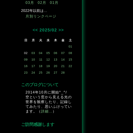
03月
02月
01月
2022年以前は…
月別リンクページ
<<
2025/02
>>
日
月
火
水
木
金
土
01
02
03
04
05
06
07
08
09
10
11
12
13
14
15
16
17
18
19
20
21
22
23
24
25
26
27
28
このブログについて
2014年10月に開始^_^/
空という窓から見える光の
世界を観察したり、記録し
てみたり、思いふけってい
ます。（
詳細…
）
ご訪問感謝します