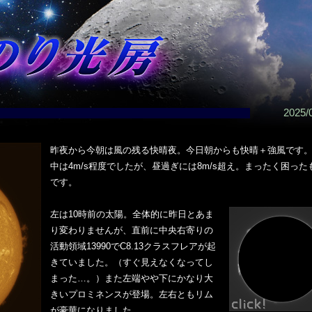
2025/
昨夜から今朝は風の残る快晴夜。今日朝からも快晴＋強風です
中は4m/s程度でしたが、昼過ぎには8m/s超え。まったく困った
です。
左は10時前の太陽。全体的に昨日とあま
り変わりませんが、直前に中央右寄りの
活動領域13990でC8.13クラスフレアが起
きていました。（すぐ見えなくなってし
まった…。）また左端やや下にかなり大
きいプロミネンスが登場。左右ともリム
が豪華になりました。