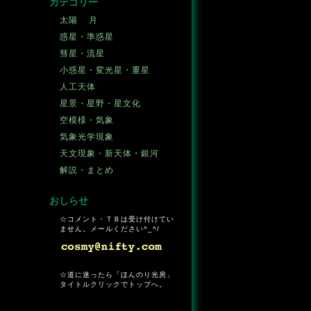
カテゴリー
太陽
月
惑星・準惑星
彗星・流星
小惑星・変光星・重星
人工天体
星景・星野・星文化
空模様・気象
気象光学現象
天文現象・新天体・銀河
解説・まとめ
おしらせ
☆コメント・ＴＢは受け付けてい
ません。メールください^_^/
☆道に迷ったら「ほんのり光房」
タイトルクリックでトップへ。