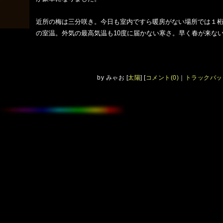
近所の梅は三分咲き。今日も室内ですら暖房がない場所では１
の室温。外気の最高気温も10度に届かない寒さ。早く春が来な
by
みゃお
[
太陽
]
[
コメント(0)
｜
トラックバック