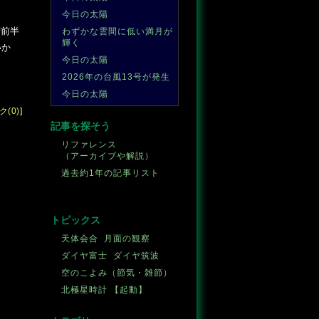
今日の太陽
桁前半
わずかな雲間に低い満月が
輝く
いか
今日の太陽
2026年の台風13号が発生
今日の太陽
(0)
]
記事を探そう
リファレンス
（アーカイブや解説）
過去約1年の記事リスト
トピックス
天体会合
月面の観察
ダイヤ富士
ダイヤ筑波
空のこよみ（節気・雑節）
北極星時計
【起動】