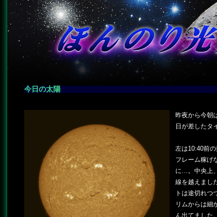
今日の太陽
―
昨夜から今朝
日が差したタ
左は10:40前
フレーム稼げ
に…。中央上、
線を越えまし
トは途切れつ
リムからは細
ん出てました